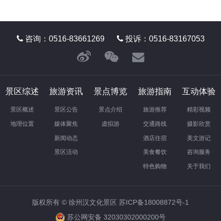
咨询：0516-83661269
投诉：0516-83167053
景区综述
旅游资讯
景点博览
旅游指南
互动体验
景区概述
景区公告
景点介绍
旅游推荐
精彩视频
地理位置
媒体聚焦
虚拟游
交通路线
摄影欣赏
新闻动态
酒店住宿
美文游记
景区活动
美食餐饮
咨询服务
特色购物
关于我们
版权所有 © 徐州汉文化景区
苏ICP备18008872号-1
苏公网安备 32030302000200号