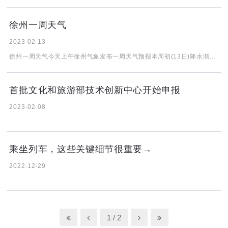
徐州一周天气
2023-02-13
徐州一周天气今天上午徐州气象发布一周天气预报本周初(13日)降水渐止受冷空气影响我市有明显大风降温天气大部分地区将出现5~6级的偏北大风过程降温幅度可达8°C左右14日早晨最低气温可达-5~-6°C有严重冰冻虽说时下已经立春但该期间天气的最大的特点就是乍暖还寒一是日夜温差较大二是冷空气活动频繁大家还是不要
首批文化和旅游部技术创新中心开始申报
2023-02-08
乘坐列车，这些关键细节很重要→
2022-12-29
1 / 2