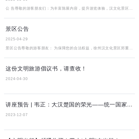
公 告尊敬的游客朋友们：为丰富陈展内容，提升游览体验，汉文化景区内汉文化馆自2025年5月10日起进行改造，改造期间该馆将实施封闭管理，给您带来不便敬请谅解（汉文化馆为附加的体验展馆，不包含在门票内）。 衷心感谢您的理解与支持。徐州汉文化景区2025年5月9日
景区公告
2025-04-29
景区公告尊敬的游客朋友： 为保障您的合法权益，徐州汉文化景区郑重提醒如下： 本景区门票仅通过以下渠道发售： 景区微信公众号：[徐州汉文化景区] 景区售票窗口（现场购票） 授权线上合作平台：[抖音/携程/美团] 搜索“徐州汉
这份文明旅游倡议书，请查收！
2024-04-30
讲座预告 | 韦正：大汉楚国的荣光——统一国家进程视野下的徐州西汉楚王陵
2023-12-07