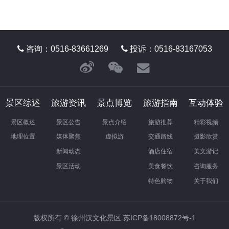
咨询：0516-83661269
投诉：0516-83167053
景区综述
旅游资讯
景点博览
旅游指南
互动体验
景区概述
景区公告
景点介绍
旅游推荐
精彩视频
地理位置
媒体聚焦
虚拟游
交通路线
摄影欣赏
新闻动态
酒店住宿
美文游记
景区活动
美食餐饮
咨询服务
特色购物
关于我们
版权所有 © 徐州汉文化景区
苏ICP备18008872号-1