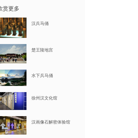
欣赏更多
汉兵马俑
楚王陵地宫
水下兵马俑
徐州汉文化馆
汉画像石解密体验馆