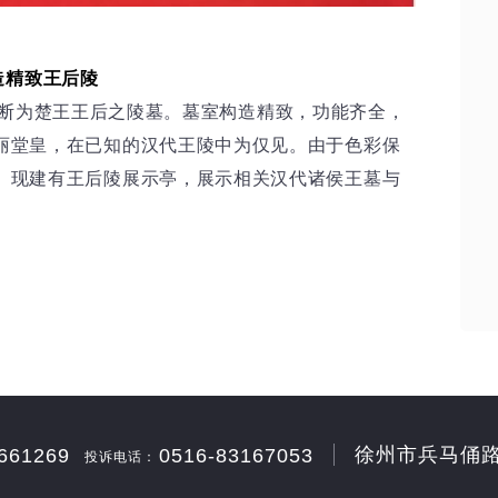
造精致王后陵
为楚王王后之陵墓。墓室构造精致，功能齐全，
丽堂皇，在已知的汉代王陵中为仅见。由于色彩保
。现建有王后陵展示亭，展示相关汉代诸侯王墓与
徐州市兵马俑路
661269
0516-83167053
投诉电话：